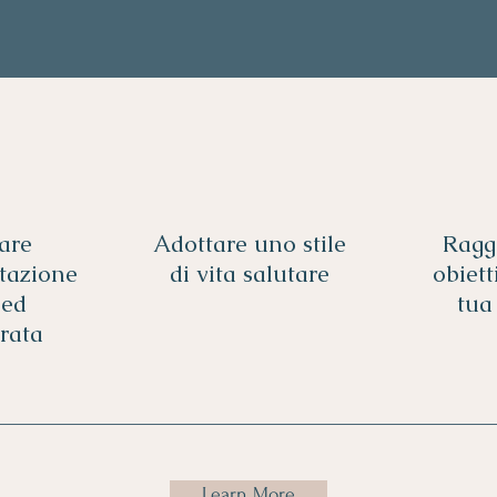
are
Adottare uno stile
Ragg
tazione
di vita salutare
obiett
 ed
tua
brata
Learn More